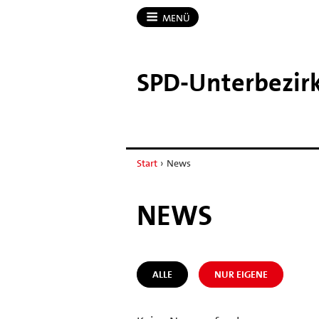
MENÜ
SPD-​Unterbezir
Start
›
News
NEWS
ALLE
NUR EIGENE